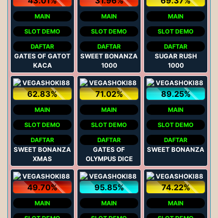
43.01%
31.96%
69.37%
MAIN
MAIN
MAIN
SLOT DEMO
SLOT DEMO
SLOT DEMO
DAFTAR
DAFTAR
DAFTAR
GATES OF GATOT
SWEET BONANZA
SUGAR RUSH
KACA
1000
1000
62.83%
71.02%
89.25%
MAIN
MAIN
MAIN
SLOT DEMO
SLOT DEMO
SLOT DEMO
DAFTAR
DAFTAR
DAFTAR
SWEET BONANZA
GATES OF
SWEET BONANZA
XMAS
OLYMPUS DICE
49.70%
95.85%
74.22%
MAIN
MAIN
MAIN