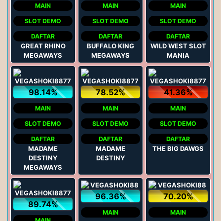
MAIN
MAIN
MAIN
SLOT DEMO
SLOT DEMO
SLOT DEMO
DAFTAR
DAFTAR
DAFTAR
GREAT RHINO
BUFFALO KING
WILD WEST SLOT
MEGAWAYS
MEGAWAYS
MANIA
98.14%
78.52%
41.36%
MAIN
MAIN
MAIN
SLOT DEMO
SLOT DEMO
SLOT DEMO
DAFTAR
DAFTAR
DAFTAR
MADAME
MADAME
THE BIG DAWGS
DESTINY
DESTINY
MEGAWAYS
96.36%
70.20%
89.74%
MAIN
MAIN
MAIN