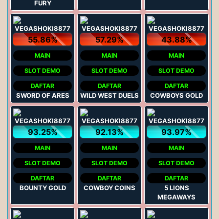
FURY
55.86%
57.29%
43.88%
MAIN
MAIN
MAIN
SLOT DEMO
SLOT DEMO
SLOT DEMO
DAFTAR
DAFTAR
DAFTAR
SWORD OF ARES
WILD WEST DUELS
COWBOYS GOLD
93.25%
92.13%
93.97%
MAIN
MAIN
MAIN
SLOT DEMO
SLOT DEMO
SLOT DEMO
DAFTAR
DAFTAR
DAFTAR
BOUNTY GOLD
COWBOY COINS
5 LIONS
MEGAWAYS