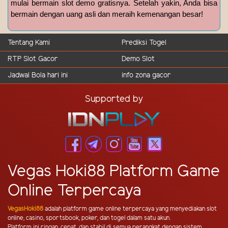
mulai bermain slot demo gratisnya. Setelah yakin, Anda bisa
bermain dengan uang asli dan meraih kemenangan besar!
Tentang Kami
Prediksi Togel
RTP Slot Gacor
Demo Slot
Jadwal Bola hari ini
info zona gacor
Supported by
Vegas Hoki88 Platform Game
Online Terpercaya
VegasHoki88
adalah platform game online terpercaya yang menyediakan slot
online, casino, sportsbook, poker, dan togel dalam satu akun.
Platform ini ringan, cepat, dan stabil di semua perangkat dengan sistem