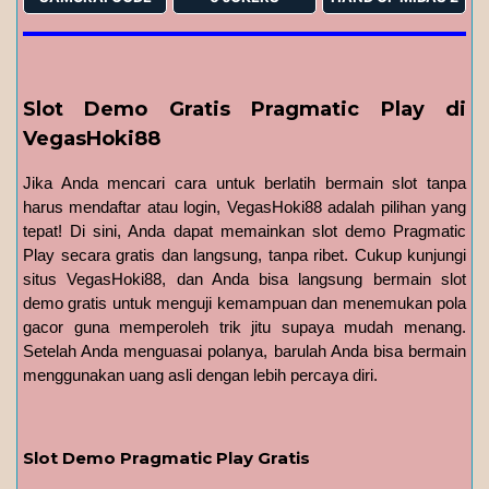
Slot Demo Gratis Pragmatic Play di
VegasHoki88
Jika Anda mencari cara untuk berlatih bermain slot tanpa
harus mendaftar atau login, VegasHoki88 adalah pilihan yang
tepat! Di sini, Anda dapat memainkan slot demo Pragmatic
Play secara gratis dan langsung, tanpa ribet. Cukup kunjungi
situs VegasHoki88, dan Anda bisa langsung bermain slot
demo gratis untuk menguji kemampuan dan menemukan pola
gacor guna memperoleh trik jitu supaya mudah menang.
Setelah Anda menguasai polanya, barulah Anda bisa bermain
menggunakan uang asli dengan lebih percaya diri.
Slot Demo Pragmatic Play Gratis