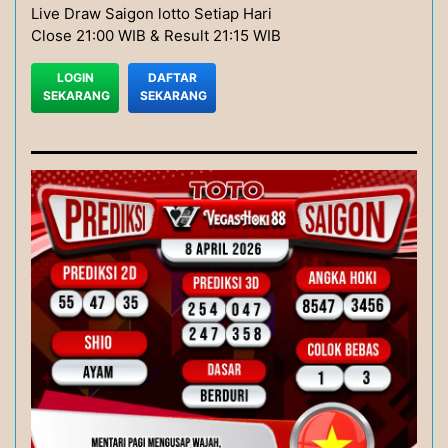
Live Draw Saigon lotto Setiap Hari
Close 21:00 WIB & Result 21:15 WIB
LOGIN
DAFTAR
SEKARANG
SEKARANG