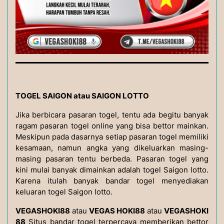
TOGEL SAIGON atau SAIGON LOTTO
Jika berbicara pasaran togel, tentu ada begitu banyak
ragam pasaran togel online yang bisa bettor mainkan.
Meskipun pada dasarnya setiap pasaran togel memiliki
kesamaan, namun angka yang dikeluarkan masing-
masing pasaran tentu berbeda. Pasaran togel yang
kini mulai banyak dimainkan adalah togel Saigon lotto.
Karena itulah banyak bandar togel menyediakan
keluaran togel Saigon lotto.
VEGASHOKI88
atau
VEGAS HOKI88
atau
VEGASHOKI
88
Situs bandar togel terpercaya memberikan bettor