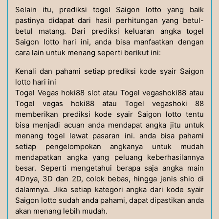
Selain itu, prediksi togel Saigon lotto yang baik
pastinya didapat dari hasil perhitungan yang betul-
betul matang. Dari prediksi keluaran angka togel
Saigon lotto hari ini, anda bisa manfaatkan dengan
cara lain untuk menang seperti berikut ini:
Kenali dan pahami setiap prediksi kode syair Saigon
lotto hari ini
Togel Vegas hoki88 slot atau Togel vegashoki88 atau
Togel vegas hoki88 atau Togel vegashoki 88
memberikan prediksi kode syair Saigon lotto tentu
bisa menjadi acuan anda mendapat angka jitu untuk
menang togel lewat pasaran ini. anda bisa pahami
setiap pengelompokan angkanya untuk mudah
mendapatkan angka yang peluang keberhasilannya
besar. Seperti mengetahui berapa saja angka main
4Dnya, 3D dan 2D, colok bebas, hingga jenis shio di
dalamnya. Jika setiap kategori angka dari kode syair
Saigon lotto sudah anda pahami, dapat dipastikan anda
akan menang lebih mudah.