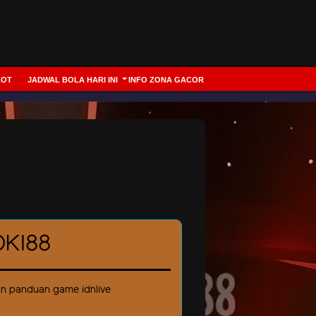
LOT
JADWAL BOLA HARI INI
INFO ZONA GACOR
OKI88
n panduan game idnlive