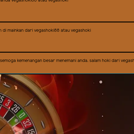
eranda vegashoki88 atau vegashoki
ngin di mainkan dari vegashoki88 atau vegashoki
 semoga kemenangan besar menemani anda. salam hoki dari vegash