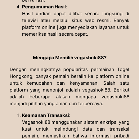
Pengumuman Hasil
:
Hasil undian dapat dilihat secara langsung di
televisi atau melalui situs web resmi. Banyak
platform online juga menyediakan layanan untuk
memeriksa hasil secara cepat.
Mengapa Memilih vegashoki88?
Dengan meningkatnya popularitas permainan Togel
Hongkong, banyak pemain beralih ke platform online
untuk kemudahan dan kenyamanan. Salah satu
platform yang menonjol adalah vegashoki88. Berikut
adalah beberapa alasan mengapa vegashoki88
menjadi pilihan yang aman dan terpercaya:
Keamanan Transaksi
:
Vegashoki88 menggunakan sistem enkripsi yang
kuat untuk melindungi data dan transaksi
pemain, memastikan bahwa informasi pribadi