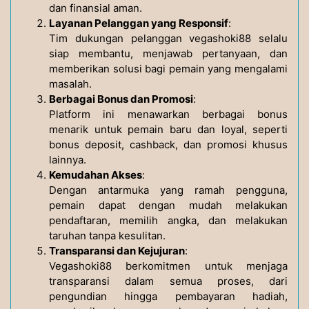
dan finansial aman.
Layanan Pelanggan yang Responsif
:
Tim dukungan pelanggan vegashoki88 selalu
siap membantu, menjawab pertanyaan, dan
memberikan solusi bagi pemain yang mengalami
masalah.
Berbagai Bonus dan Promosi
:
Platform ini menawarkan berbagai bonus
menarik untuk pemain baru dan loyal, seperti
bonus deposit, cashback, dan promosi khusus
lainnya.
Kemudahan Akses
:
Dengan antarmuka yang ramah pengguna,
pemain dapat dengan mudah melakukan
pendaftaran, memilih angka, dan melakukan
taruhan tanpa kesulitan.
Transparansi dan Kejujuran
:
Vegashoki88 berkomitmen untuk menjaga
transparansi dalam semua proses, dari
pengundian hingga pembayaran hadiah,