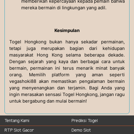
memberikan kepercayaan kepada pemain bahwa
mereka bermain di lingkungan yang adil.
Kesimpulan
Togel Hongkong bukan hanya sekadar permainan,
tetapi juga merupakan bagian dari kehidupan
masyarakat Hong Kong selama beberapa dekade.
Dengan sejarah yang kaya dan berbagai cara untuk
bermain, permainan ini terus menarik minat banyak
orang. Memilih platform yang aman seperti
vegashoki88 akan memastikan pengalaman bermain
yang menyenangkan dan terjamin. Bagi Anda yang
ingin merasakan sensasi Togel Hongkong, jangan ragu
untuk bergabung dan mulai bermain!
Tentang Kami
Prediksi Togel
RTP Slot Gacor
Demo Slot