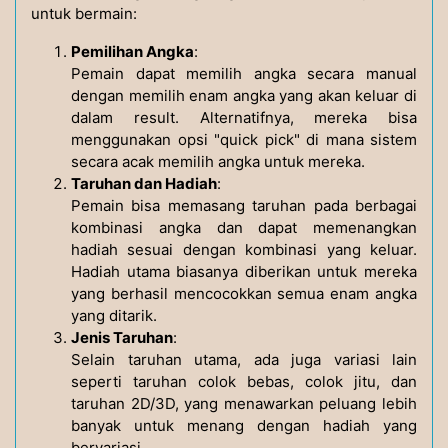
untuk bermain:
Pemilihan Angka
:
Pemain dapat memilih angka secara manual
dengan memilih enam angka yang akan keluar di
dalam result. Alternatifnya, mereka bisa
menggunakan opsi "quick pick" di mana sistem
secara acak memilih angka untuk mereka.
Taruhan dan Hadiah
:
Pemain bisa memasang taruhan pada berbagai
kombinasi angka dan dapat memenangkan
hadiah sesuai dengan kombinasi yang keluar.
Hadiah utama biasanya diberikan untuk mereka
yang berhasil mencocokkan semua enam angka
yang ditarik.
Jenis Taruhan
:
Selain taruhan utama, ada juga variasi lain
seperti taruhan colok bebas, colok jitu, dan
taruhan 2D/3D, yang menawarkan peluang lebih
banyak untuk menang dengan hadiah yang
bervariasi.