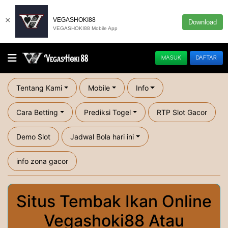
×
VEGASHOKI88
Download
VEGASHOKI88 Mobile App
MASUK
DAFTAR
Tentang Kami
Mobile
Info
Cara Betting
Prediksi Togel
RTP Slot Gacor
Demo Slot
Jadwal Bola hari ini
info zona gacor
Situs Tembak Ikan Online
Vegashoki88 Atau