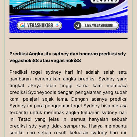
Prediksi Angka jitu sydney dan bocoran prediksi sdy
vegashoki88 atau vegas hoki88
Prediksi togel sydney hari ini adalah salah satu
gambaran menentukan angka prediksi Sydney yang
tingkat JPnya lebih tinggi karna kami membaca
prediksi Sydneypools dengan pengalaman yang sudah
kami pelajari sejak lama. Dengan adanya prediksi
Sydney ini para penggemar togel Sydney bisa merasa
terbantu untuk menebak angka keluaran sydney hari
ini Tetapi yang jelas ini semua hanyalah sebuah
prediksi sdy yang tidak sempurna. Hanya membantu
sedikit dari setiap result keluaran sydney hari ini.