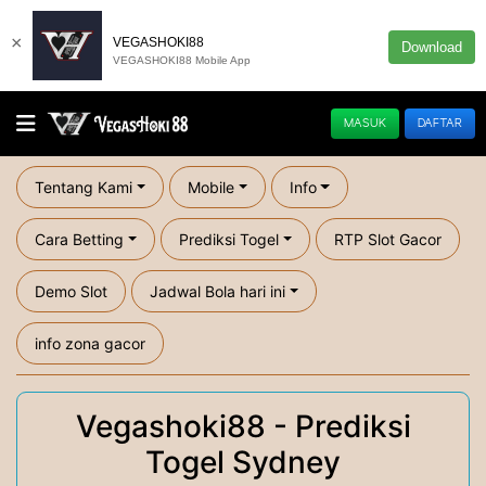
×
VEGASHOKI88
Download
VEGASHOKI88 Mobile App
MASUK
DAFTAR
Tentang Kami
Mobile
Info
Cara Betting
Prediksi Togel
RTP Slot Gacor
Demo Slot
Jadwal Bola hari ini
info zona gacor
Vegashoki88 - Prediksi
Togel Sydney