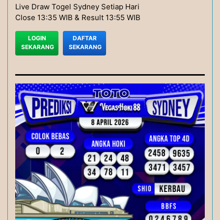
Live Draw Togel Sydney Setiap Hari
Close 13:35 WIB & Result 13:55 WIB
LOGIN
DAFTAR
SEKARANG
SEKARANG